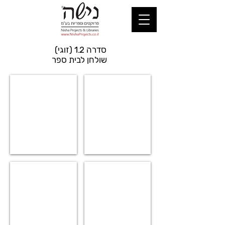
סדרה 1.2 (זוגי)
שולחן לבית ספר
124 CASS דגם
דגם 124
124 POLY דגם
124 ADJ דגם