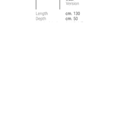
צבעים:
אולי תאהבו גם ...
T סדרה
CL1 סדרה