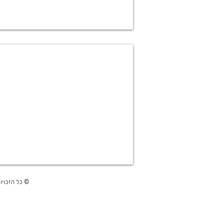
שולחנות יל
© כל הזכויות ש