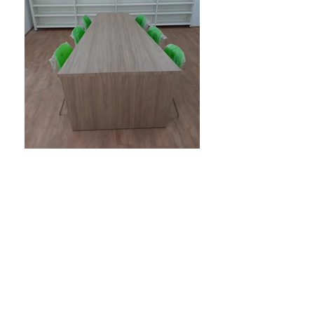
תוצרת: ישראל
מידות: עפ"י דרישה
צבעים: עפ"י דרישה
אולי תאהבו גם ...