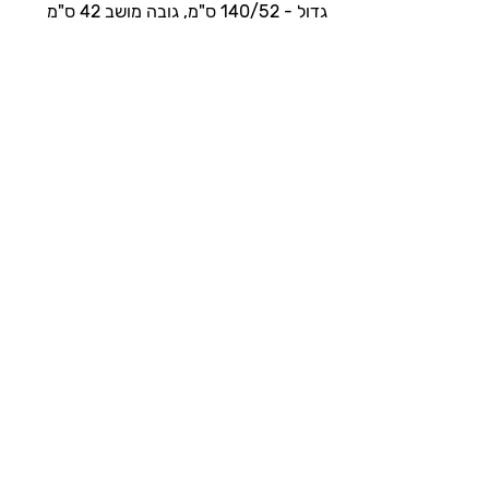
גדול - 140/52 ס"מ, גובה מושב 42 ס"מ
צבעים:
לקטלוג בד לבד "FELT MELANGE"
לחץ כאן
לחץ כאן
לקטלוג דמוי עור "VALENCIA"
לחץ כאן
אולי תאהבו גם ...