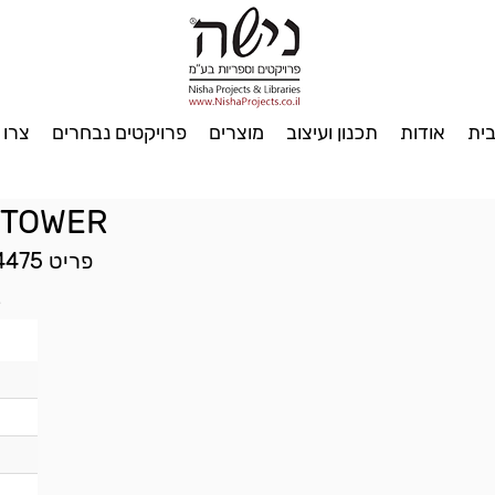
ית
אודות
תכנון ועיצוב
מוצרים
פרויקטים נבחרים
צרו 
 TOWER
פריט E4475, תוצרת חב' EUROBIB, דנמרק
נ